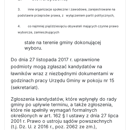
3.
inne organizacje społeczne
i
zawodowe, zarejestrowane na
podstawie przepisów prawa, z
wyłączeniem partii politycznych,
4.
co najmniej pięćdziesięciu obywateli mających czynne prawo
wyborcze, zamieszkujących
stale na terenie gminy dokonującej
wyboru.
Do dnia 27 listopada 2017 r. uprawnione
podmioty mogą zgłaszać kandydatów na
ławników wraz z niezbędnymi dokumentami
w
godzinach pracy Urzędu Gminy w pokoju nr 15
(sekretariat).
Zgłoszenia kandydatów, które wpłynęły do rady
gminy po upływie terminu, a także zgłoszenia,
które nie spełniły wymagań formalnych
określonych w art. 162 § l ustawy z dnia 27 lipca
2001 r. Prawo o ustroju sądów powszechnych
(t.j. Dz. U. z 2016 r., poz. 2062 ze zm.),